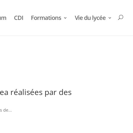
ium
CDI
Formations
Vie du lycée
ea réalisées par des
s de...