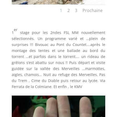
1
2
3
Prochaine
er
1
stage pour les 2ndes FSL MM nouvellement
sélectionnés.
Un programme varié et …plein de
surprises !!!
Bivouac au Pont du Countet….après le
montage des tentes et une ballade au bord du
torrent …et parfois dans le torrent…. un rideau de
grêlons s’est abattu sur nous !!
Puis départ et visite
guidée sur la vallée des Merveilles …marmottes,
aigles, chamois…
Nuit au refuge des Merveilles.
Pas
du Trem , Cime du Diable puis retour au lycée.
Via
Ferrata de la Colmiane.
Et enfin , le KMV