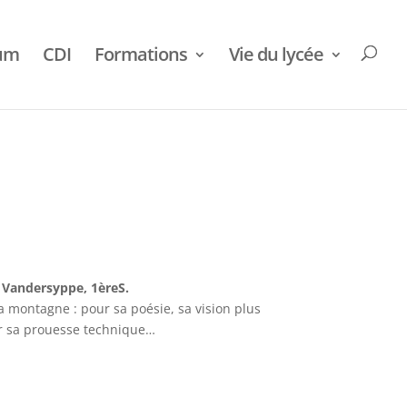
ium
CDI
Formations
Vie du lycée
o Vandersyppe, 1èreS.
a montagne : pour sa poésie, sa vision plus
ur sa prouesse technique…